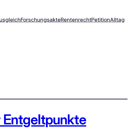
usgleich
Forschungsakte
Rentenrecht
Petition
Alltag
r Entgeltpunkte