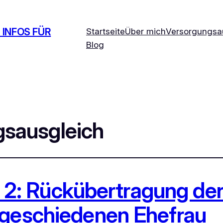
 INFOS FÜR
Startseite
Über mich
Versorgungsa
Blog
gsausgleich
le 2: Rückübertragung de
 geschiedenen Ehefrau