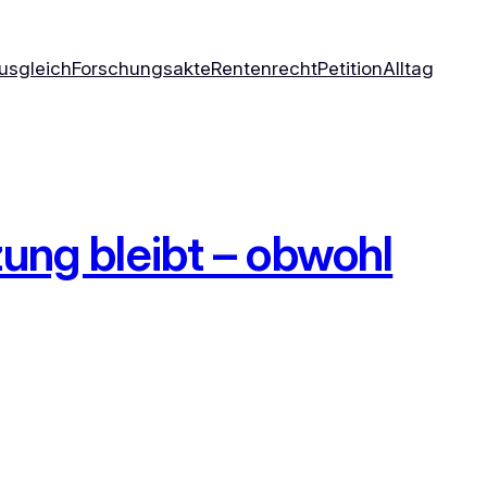
usgleich
Forschungsakte
Rentenrecht
Petition
Alltag
ung bleibt – obwohl