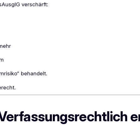
sAusglG verschärft:
mehr
em
emrisiko“ behandelt.
erecht.
Verfassungsrechtlich er