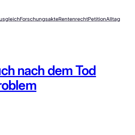
usgleich
Forschungsakte
Rentenrecht
Petition
Alltag
uch nach dem Tod
Problem