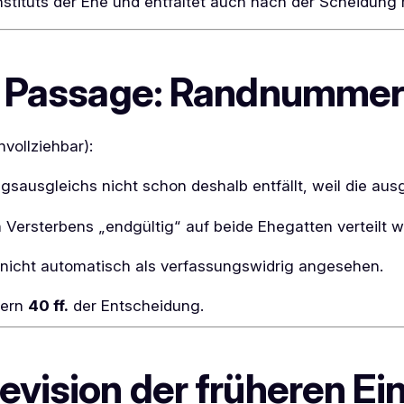
stituts der Ehe und entfaltet auch nach der Scheidung 
e Passage: Randnummern
vollziehbar):
sausgleichs nicht schon deshalb entfällt, weil die ausg
n Versterbens „endgültig“ auf beide Ehegatten verteilt w
nicht automatisch als verfassungswidrig angesehen.
mern
40 ff.
der Entscheidung.
evision der früheren E